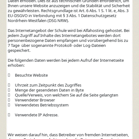
Daten erhoben. Dies ist aus technischen Gründen erforderlich, um
Ihnen unsere Website anzuzeigen und die Stabilität und Sicherheit
zu gewährleisten. Rechtsgrundlage ist Art. 6 Abs. 1 S. 1 lit. e, Abs. 3
EU-DSGVO in Verbindung mit § 3 Abs. 1 Datenschutzgesetz
Nordrhein-Westfalen (DSG NRW).
Das Internetangebot der Schule wird bei Alfahosting gehostet. Bei
jedem Zugriff auf Inhalte des Internetangebotes werden dort
personenbezogene Daten empfangen und vorübergehend bis zu
7 Tage
über sogenannte Protokoll- oder Log-Dateien
gespeichert.
Die folgenden Daten werden bei jedem Aufruf der Internetseite
erhoben:

Besuchte Website

Uhrzeit zum Zeitpunkt des Zugriffes

Menge der gesendeten Daten in Byte

Quelle/Verweis, von welchem Sie auf die Seite gelangten

Verwendeter Browser

Verwendetes Betriebssystem

Verwendete IP Adresse
.
Wir weisen darauf hin, dass Betreiber von fremden Internetseiten,