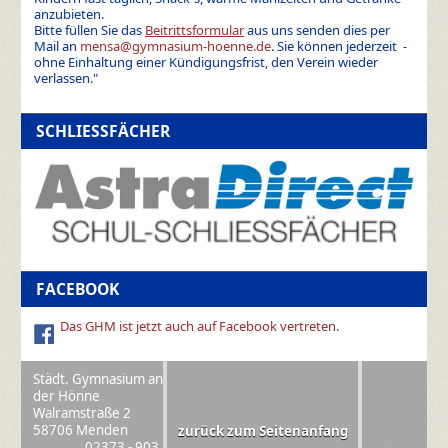
anzubieten.
Bitte füllen Sie das
Beitrittsformular
aus uns senden dies per
Mail an
mensa@gymnasium-hoenne.de
. Sie können jederzeit -
ohne Einhaltung einer Kündigungsfrist, den Verein wieder
verlassen."
SCHLIESSFÄCHER
FACEBOOK
Das GHM ist jetzt auch auf Facebook vertreten.
Städt. Gymnasium an
der Hönne
Walramstraße 2
58706 Menden
zurück zum Seitenanfang
02373 - 903