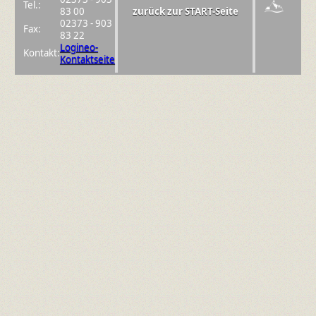
Tel.:
83 00
zurück zur START-Seite
02373 - 903
Fax:
83 22
Logineo-
Kontakt:
Kontaktseite