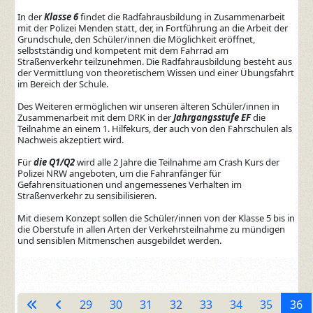
In der
Klasse 6
findet die Radfahrausbildung in Zusammenarbeit
mit der Polizei Menden statt, der, in Fortführung an die Arbeit der
Grundschule, den Schüler/innen die Möglichkeit eröffnet,
selbstständig und kompetent mit dem Fahrrad am
Straßenverkehr teilzunehmen. Die Radfahrausbildung besteht aus
der Vermittlung von theoretischem Wissen und einer Übungsfahrt
im Bereich der Schule.
Des Weiteren ermöglichen wir unseren älteren Schüler/innen in
Zusammenarbeit mit dem DRK in der
Jahrgangsstufe EF
die
Teilnahme an einem 1. Hilfekurs, der auch von den Fahrschulen als
Nachweis akzeptiert wird.
Für
die Q1/Q2
wird alle 2 Jahre die Teilnahme am Crash Kurs der
Polizei NRW angeboten, um die Fahranfänger für
Gefahrensituationen und angemessenes Verhalten im
Straßenverkehr zu sensibilisieren.
Mit diesem Konzept sollen die Schüler/innen von der Klasse 5 bis in
die Oberstufe in allen Arten der Verkehrsteilnahme zu mündigen
und sensiblen Mitmenschen ausgebildet werden.
Seite 36 von 38
29
30
31
32
33
34
35
36