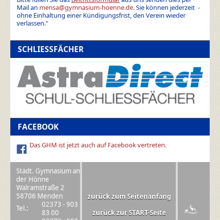
Mail an
mensa@gymnasium-hoenne.de
. Sie können jederzeit -
ohne Einhaltung einer Kündigungsfrist, den Verein wieder
verlassen."
SCHLIESSFÄCHER
FACEBOOK
Das GHM ist jetzt auch auf Facebook vertreten.
Städt. Gymnasium an
der Hönne
Walramstraße 2
58706 Menden
zurück zum Seitenanfang
02373 - 903
Tel.:
83 00
zurück zur START-Seite