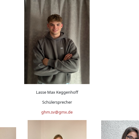
Lasse Max Keggenhoff
Schülersprecher
ghm.sv@gmx.de