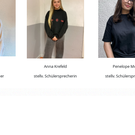
Anna Krefeld
Penelope Mo
her
stellv. Schülersprecherin
stellv. Schülersp